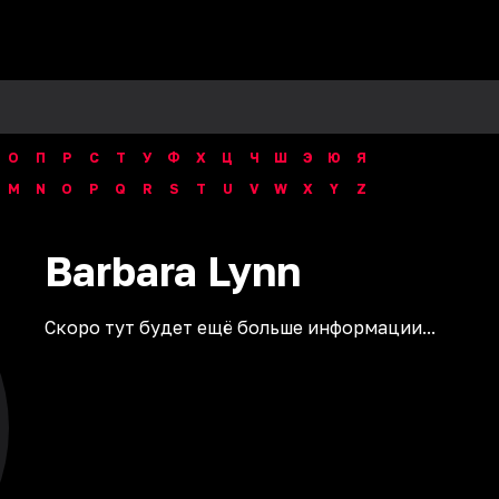
О
П
Р
С
Т
У
Ф
Х
Ц
Ч
Ш
Э
Ю
Я
M
N
O
P
Q
R
S
T
U
V
W
X
Y
Z
Barbara
Lynn
Скоро тут будет ещё больше информации...