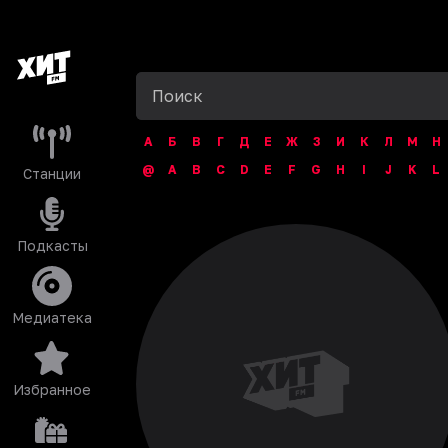
А
Б
В
Г
Д
Е
Ж
З
И
К
Л
М
Н
@
A
B
C
D
E
F
G
H
I
J
K
L
Станции
Подкасты
Медиатека
Избранное