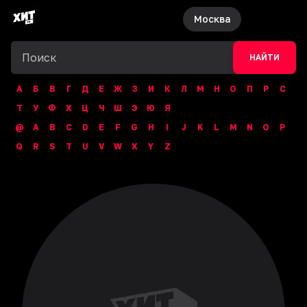
Москва
НАЙТИ
А
Б
В
Г
Д
Е
Ж
З
И
К
Л
М
Н
О
П
Р
С
Т
У
Ф
Х
Ц
Ч
Ш
Э
Ю
Я
@
A
B
C
D
E
F
G
H
I
J
K
L
M
N
O
P
Q
R
S
T
U
V
W
X
Y
Z