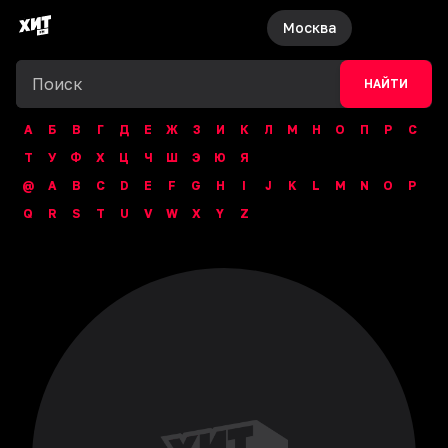
Москва
НАЙТИ
А
Б
В
Г
Д
Е
Ж
З
И
К
Л
М
Н
О
П
Р
С
Т
У
Ф
Х
Ц
Ч
Ш
Э
Ю
Я
@
A
B
C
D
E
F
G
H
I
J
K
L
M
N
O
P
Q
R
S
T
U
V
W
X
Y
Z