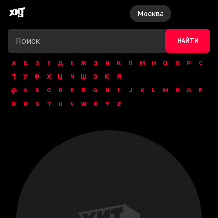
Москва
НАЙТИ
А
Б
В
Г
Д
Е
Ж
З
И
К
Л
М
Н
О
П
Р
С
Т
У
Ф
Х
Ц
Ч
Ш
Э
Ю
Я
@
A
B
C
D
E
F
G
H
I
J
K
L
M
N
O
P
Q
R
S
T
U
V
W
X
Y
Z