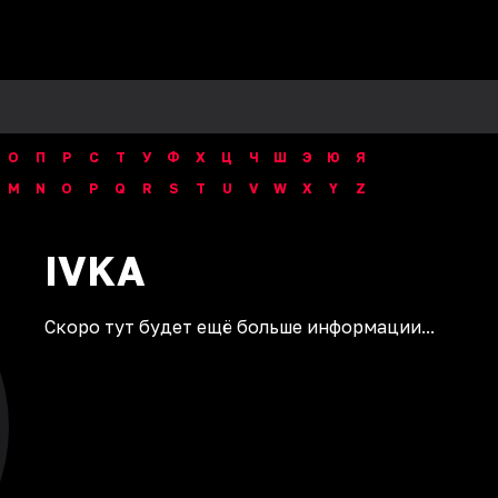
О
П
Р
С
Т
У
Ф
Х
Ц
Ч
Ш
Э
Ю
Я
M
N
O
P
Q
R
S
T
U
V
W
X
Y
Z
IVKA
Скоро тут будет ещё больше информации...