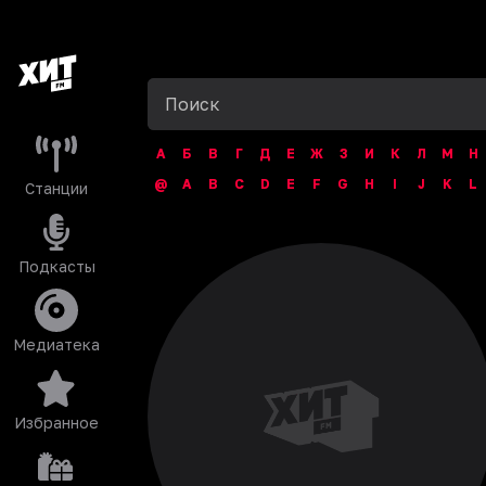
А
Б
В
Г
Д
Е
Ж
З
И
К
Л
М
Н
@
A
B
C
D
E
F
G
H
I
J
K
L
Станции
Подкасты
Медиатека
Избранное