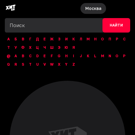
Москва
НАЙТИ
А
Б
В
Г
Д
Е
Ж
З
И
К
Л
М
Н
О
П
Р
С
Т
У
Ф
Х
Ц
Ч
Ш
Э
Ю
Я
@
A
B
C
D
E
F
G
H
I
J
K
L
M
N
O
P
Q
R
S
T
U
V
W
X
Y
Z