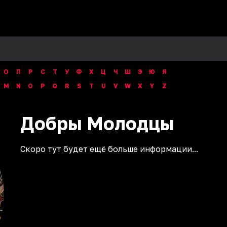
О
П
Р
С
Т
У
Ф
Х
Ц
Ч
Ш
Э
Ю
Я
M
N
O
P
Q
R
S
T
U
V
W
X
Y
Z
Добры
Молодцы
Скоро тут будет ещё больше информации...