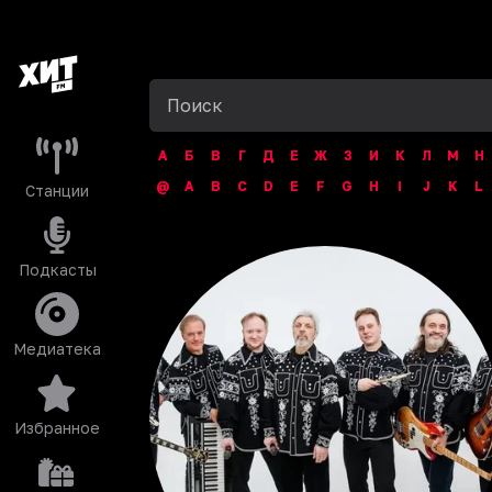
А
Б
В
Г
Д
Е
Ж
З
И
К
Л
М
Н
@
A
B
C
D
E
F
G
H
I
J
K
L
Станции
Подкасты
Медиатека
Избранное