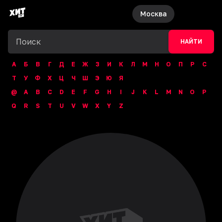
Москва
НАЙТИ
А
Б
В
Г
Д
Е
Ж
З
И
К
Л
М
Н
О
П
Р
С
Т
У
Ф
Х
Ц
Ч
Ш
Э
Ю
Я
@
A
B
C
D
E
F
G
H
I
J
K
L
M
N
O
P
Q
R
S
T
U
V
W
X
Y
Z