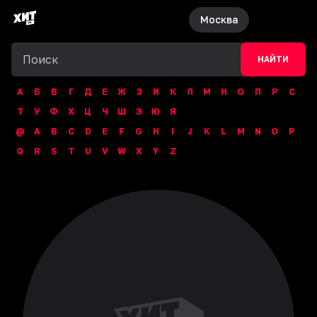
Москва
НАЙТИ
А
Б
В
Г
Д
Е
Ж
З
И
К
Л
М
Н
О
П
Р
С
Т
У
Ф
Х
Ц
Ч
Ш
Э
Ю
Я
@
A
B
C
D
E
F
G
H
I
J
K
L
M
N
O
P
Q
R
S
T
U
V
W
X
Y
Z