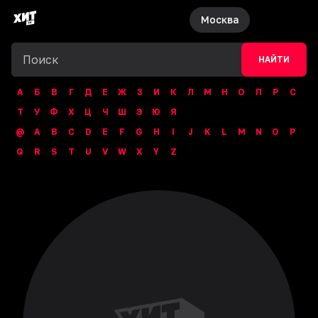
Москва
НАЙТИ
А
Б
В
Г
Д
Е
Ж
З
И
К
Л
М
Н
О
П
Р
С
Т
У
Ф
Х
Ц
Ч
Ш
Э
Ю
Я
@
A
B
C
D
E
F
G
H
I
J
K
L
M
N
O
P
Q
R
S
T
U
V
W
X
Y
Z