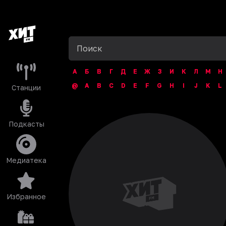
А
Б
В
Г
Д
Е
Ж
З
И
К
Л
М
Н
@
A
B
C
D
E
F
G
H
I
J
K
L
Станции
Подкасты
Медиатека
Избранное