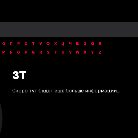
О
П
Р
С
Т
У
Ф
Х
Ц
Ч
Ш
Э
Ю
Я
M
N
O
P
Q
R
S
T
U
V
W
X
Y
Z
3T
Скоро тут будет ещё больше информации...