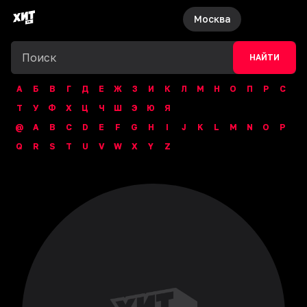
Москва
НАЙТИ
А
Б
В
Г
Д
Е
Ж
З
И
К
Л
М
Н
О
П
Р
С
Т
У
Ф
Х
Ц
Ч
Ш
Э
Ю
Я
@
A
B
C
D
E
F
G
H
I
J
K
L
M
N
O
P
Q
R
S
T
U
V
W
X
Y
Z