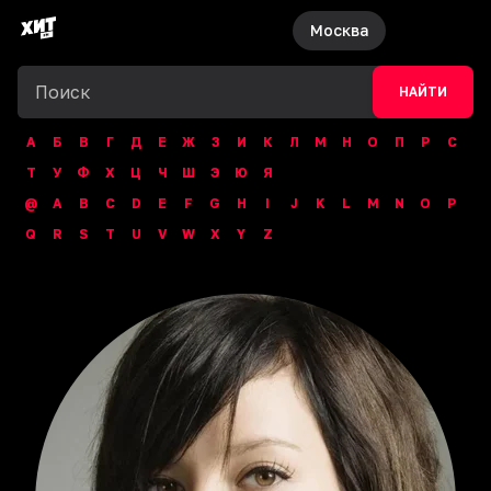
Москва
НАЙТИ
А
Б
В
Г
Д
Е
Ж
З
И
К
Л
М
Н
О
П
Р
С
Т
У
Ф
Х
Ц
Ч
Ш
Э
Ю
Я
@
A
B
C
D
E
F
G
H
I
J
K
L
M
N
O
P
Q
R
S
T
U
V
W
X
Y
Z