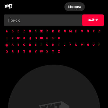
Москва
НАЙТИ
А
Б
В
Г
Д
Е
Ж
З
И
К
Л
М
Н
О
П
Р
С
Т
У
Ф
Х
Ц
Ч
Ш
Э
Ю
Я
@
A
B
C
D
E
F
G
H
I
J
K
L
M
N
O
P
Q
R
S
T
U
V
W
X
Y
Z