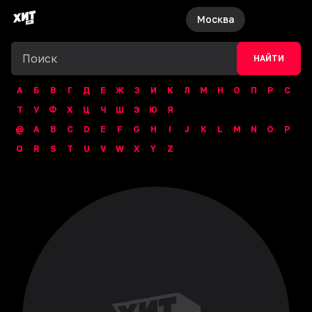
Москва
НАЙТИ
А
Б
В
Г
Д
Е
Ж
З
И
К
Л
М
Н
О
П
Р
С
Т
У
Ф
Х
Ц
Ч
Ш
Э
Ю
Я
@
A
B
C
D
E
F
G
H
I
J
K
L
M
N
O
P
Q
R
S
T
U
V
W
X
Y
Z