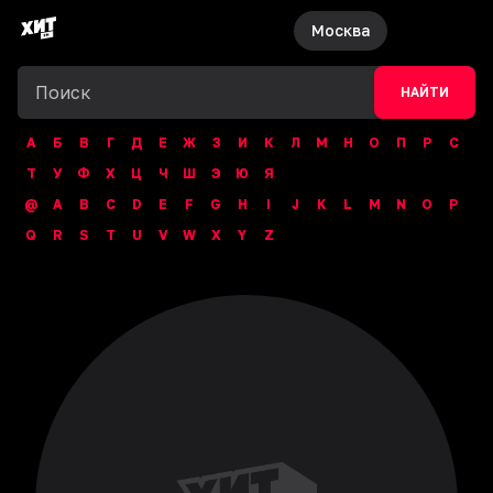
Москва
НАЙТИ
А
Б
В
Г
Д
Е
Ж
З
И
К
Л
М
Н
О
П
Р
С
Т
У
Ф
Х
Ц
Ч
Ш
Э
Ю
Я
@
A
B
C
D
E
F
G
H
I
J
K
L
M
N
O
P
Q
R
S
T
U
V
W
X
Y
Z