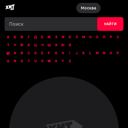
Москва
НАЙТИ
А
Б
В
Г
Д
Е
Ж
З
И
К
Л
М
Н
О
П
Р
С
Т
У
Ф
Х
Ц
Ч
Ш
Э
Ю
Я
@
A
B
C
D
E
F
G
H
I
J
K
L
M
N
O
P
Q
R
S
T
U
V
W
X
Y
Z