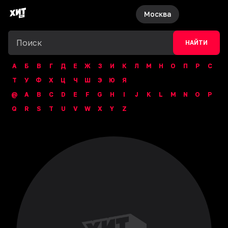
Москва
НАЙТИ
А
Б
В
Г
Д
Е
Ж
З
И
К
Л
М
Н
О
П
Р
С
Т
У
Ф
Х
Ц
Ч
Ш
Э
Ю
Я
@
A
B
C
D
E
F
G
H
I
J
K
L
M
N
O
P
Q
R
S
T
U
V
W
X
Y
Z