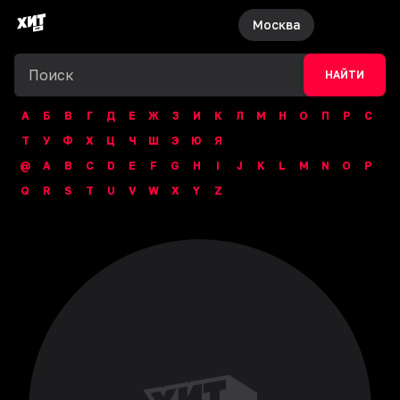
Москва
НАЙТИ
А
Б
В
Г
Д
Е
Ж
З
И
К
Л
М
Н
О
П
Р
С
Т
У
Ф
Х
Ц
Ч
Ш
Э
Ю
Я
@
A
B
C
D
E
F
G
H
I
J
K
L
M
N
O
P
Q
R
S
T
U
V
W
X
Y
Z