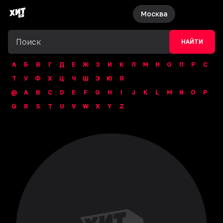
Москва
НАЙТИ
А
Б
В
Г
Д
Е
Ж
З
И
К
Л
М
Н
О
П
Р
С
Т
У
Ф
Х
Ц
Ч
Ш
Э
Ю
Я
@
A
B
C
D
E
F
G
H
I
J
K
L
M
N
O
P
Q
R
S
T
U
V
W
X
Y
Z