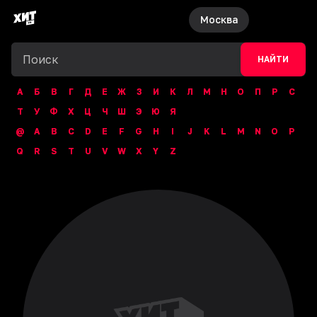
Москва
НАЙТИ
А
Б
В
Г
Д
Е
Ж
З
И
К
Л
М
Н
О
П
Р
С
Т
У
Ф
Х
Ц
Ч
Ш
Э
Ю
Я
@
A
B
C
D
E
F
G
H
I
J
K
L
M
N
O
P
Q
R
S
T
U
V
W
X
Y
Z