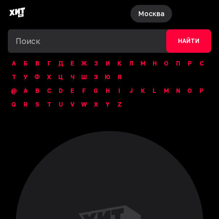
Москва
НАЙТИ
А
Б
В
Г
Д
Е
Ж
З
И
К
Л
М
Н
О
П
Р
С
Т
У
Ф
Х
Ц
Ч
Ш
Э
Ю
Я
@
A
B
C
D
E
F
G
H
I
J
K
L
M
N
O
P
Q
R
S
T
U
V
W
X
Y
Z