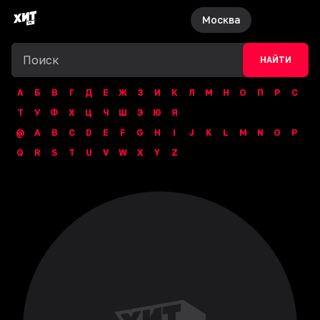
Москва
НАЙТИ
А
Б
В
Г
Д
Е
Ж
З
И
К
Л
М
Н
О
П
Р
С
Т
У
Ф
Х
Ц
Ч
Ш
Э
Ю
Я
@
A
B
C
D
E
F
G
H
I
J
K
L
M
N
O
P
Q
R
S
T
U
V
W
X
Y
Z