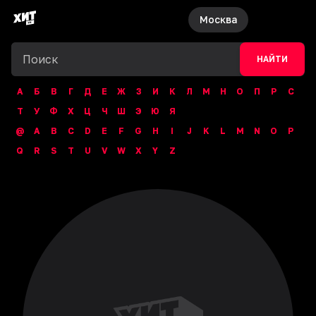
Москва
НАЙТИ
А
Б
В
Г
Д
Е
Ж
З
И
К
Л
М
Н
О
П
Р
С
Т
У
Ф
Х
Ц
Ч
Ш
Э
Ю
Я
@
A
B
C
D
E
F
G
H
I
J
K
L
M
N
O
P
Q
R
S
T
U
V
W
X
Y
Z