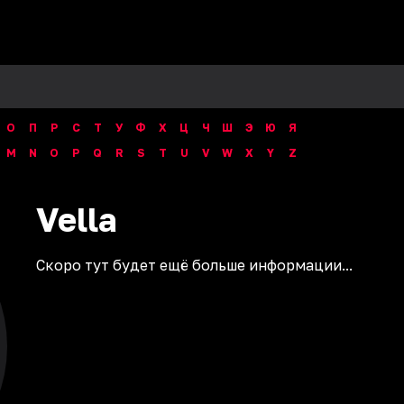
О
П
Р
С
Т
У
Ф
Х
Ц
Ч
Ш
Э
Ю
Я
M
N
O
P
Q
R
S
T
U
V
W
X
Y
Z
Vella
Скоро тут будет ещё больше информации...