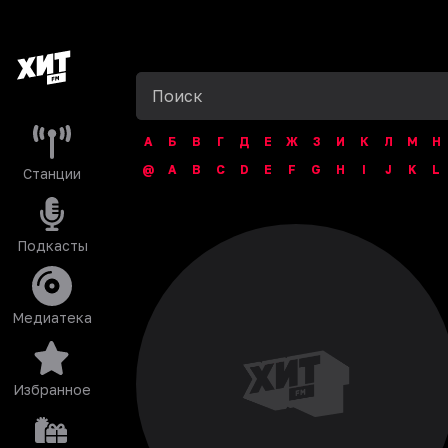
А
Б
В
Г
Д
Е
Ж
З
И
К
Л
М
Н
@
A
B
C
D
E
F
G
H
I
J
K
L
Станции
Подкасты
Медиатека
Избранное