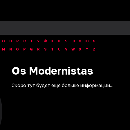
О
П
Р
С
Т
У
Ф
Х
Ц
Ч
Ш
Э
Ю
Я
M
N
O
P
Q
R
S
T
U
V
W
X
Y
Z
Os
Modernistas
Скоро тут будет ещё больше информации...