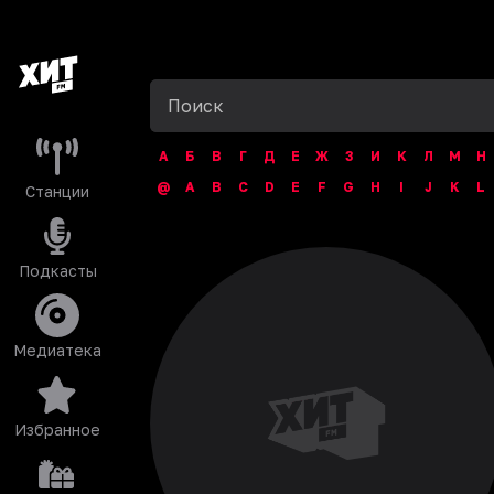
А
Б
В
Г
Д
Е
Ж
З
И
К
Л
М
Н
@
A
B
C
D
E
F
G
H
I
J
K
L
Станции
Подкасты
Медиатека
Избранное