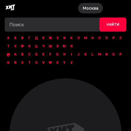
Москва
НАЙТИ
А
Б
В
Г
Д
Е
Ж
З
И
К
Л
М
Н
О
П
Р
С
Т
У
Ф
Х
Ц
Ч
Ш
Э
Ю
Я
@
A
B
C
D
E
F
G
H
I
J
K
L
M
N
O
P
Q
R
S
T
U
V
W
X
Y
Z