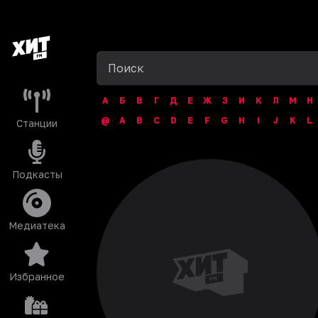
А
Б
В
Г
Д
Е
Ж
З
И
К
Л
М
Н
@
A
B
C
D
E
F
G
H
I
J
K
L
Станции
Подкасты
Медиатека
Избранное