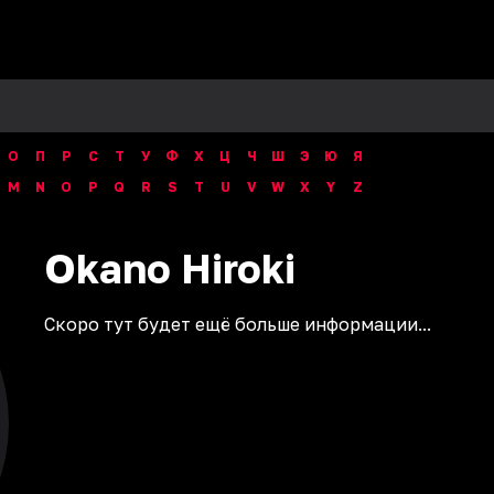
О
П
Р
С
Т
У
Ф
Х
Ц
Ч
Ш
Э
Ю
Я
M
N
O
P
Q
R
S
T
U
V
W
X
Y
Z
Okano
Hiroki
Скоро тут будет ещё больше информации...