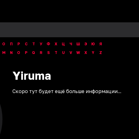
О
П
Р
С
Т
У
Ф
Х
Ц
Ч
Ш
Э
Ю
Я
M
N
O
P
Q
R
S
T
U
V
W
X
Y
Z
Yiruma
Скоро тут будет ещё больше информации...