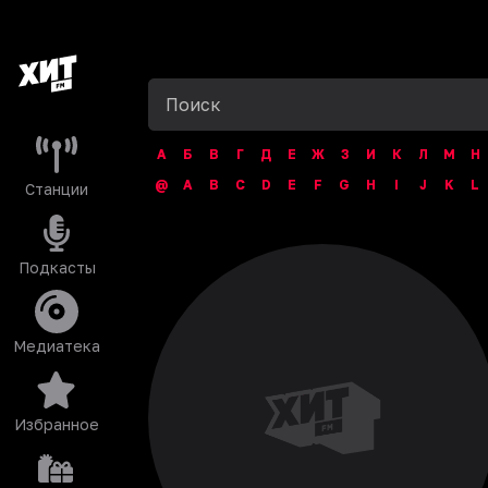
А
Б
В
Г
Д
Е
Ж
З
И
К
Л
М
Н
@
A
B
C
D
E
F
G
H
I
J
K
L
Станции
Подкасты
Медиатека
Избранное