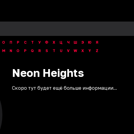
О
П
Р
С
Т
У
Ф
Х
Ц
Ч
Ш
Э
Ю
Я
M
N
O
P
Q
R
S
T
U
V
W
X
Y
Z
Neon
Heights
Скоро тут будет ещё больше информации...