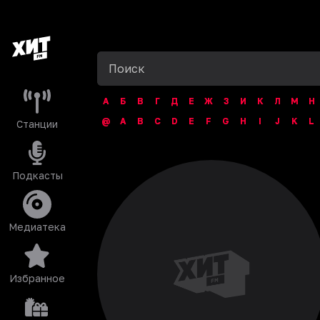
А
Б
В
Г
Д
Е
Ж
З
И
К
Л
М
Н
@
A
B
C
D
E
F
G
H
I
J
K
L
Станции
Подкасты
Медиатека
Избранное