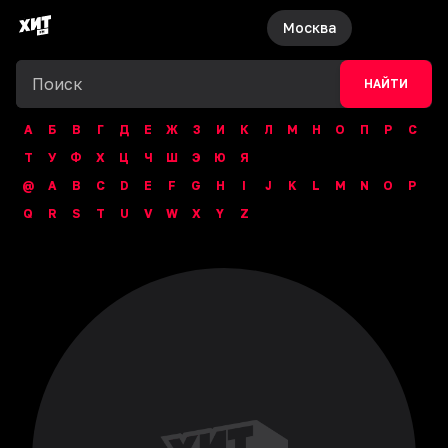
Москва
НАЙТИ
А
Б
В
Г
Д
Е
Ж
З
И
К
Л
М
Н
О
П
Р
С
Т
У
Ф
Х
Ц
Ч
Ш
Э
Ю
Я
@
A
B
C
D
E
F
G
H
I
J
K
L
M
N
O
P
Q
R
S
T
U
V
W
X
Y
Z