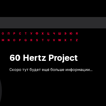
О
П
Р
С
Т
У
Ф
Х
Ц
Ч
Ш
Э
Ю
Я
M
N
O
P
Q
R
S
T
U
V
W
X
Y
Z
60 Hertz Project
Скоро тут будет ещё больше информации...