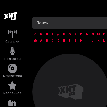
А
Б
В
Г
Д
Е
Ж
З
И
К
Л
М
Н
@
A
B
C
D
E
F
G
H
I
J
K
L
Станции
Подкасты
Медиатека
Избранное