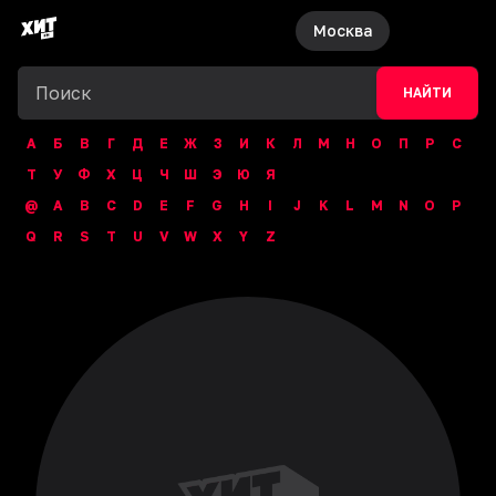
Москва
НАЙТИ
А
Б
В
Г
Д
Е
Ж
З
И
К
Л
М
Н
О
П
Р
С
Т
У
Ф
Х
Ц
Ч
Ш
Э
Ю
Я
@
A
B
C
D
E
F
G
H
I
J
K
L
M
N
O
P
Q
R
S
T
U
V
W
X
Y
Z