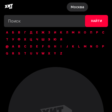
Москва
НАЙТИ
А
Б
В
Г
Д
Е
Ж
З
И
К
Л
М
Н
О
П
Р
С
Т
У
Ф
Х
Ц
Ч
Ш
Э
Ю
Я
@
A
B
C
D
E
F
G
H
I
J
K
L
M
N
O
P
Q
R
S
T
U
V
W
X
Y
Z