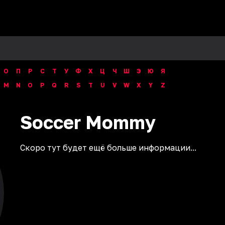
О
П
Р
С
Т
У
Ф
Х
Ц
Ч
Ш
Э
Ю
Я
M
N
O
P
Q
R
S
T
U
V
W
X
Y
Z
Soccer
Mommy
Скоро тут будет ещё больше информации...