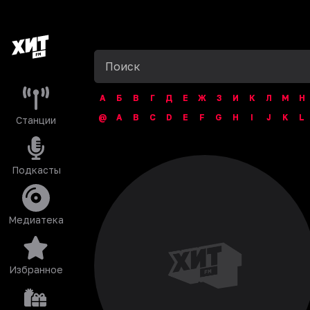
А
Б
В
Г
Д
Е
Ж
З
И
К
Л
М
Н
@
A
B
C
D
E
F
G
H
I
J
K
L
Станции
Подкасты
Медиатека
Избранное