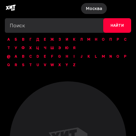
Москва
НАЙТИ
А
Б
В
Г
Д
Е
Ж
З
И
К
Л
М
Н
О
П
Р
С
Т
У
Ф
Х
Ц
Ч
Ш
Э
Ю
Я
@
A
B
C
D
E
F
G
H
I
J
K
L
M
N
O
P
Q
R
S
T
U
V
W
X
Y
Z