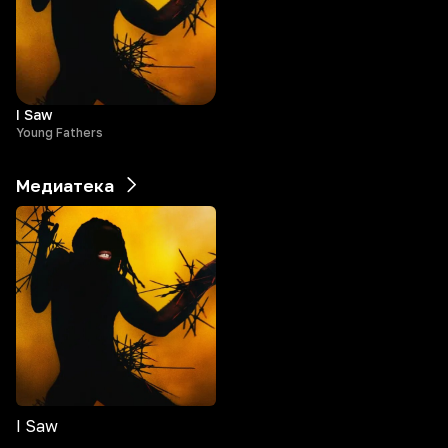
I Saw
Young Fathers
Медиатека
I Saw