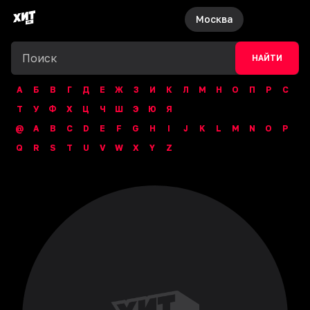
Москва
НАЙТИ
А
Б
В
Г
Д
Е
Ж
З
И
К
Л
М
Н
О
П
Р
С
Т
У
Ф
Х
Ц
Ч
Ш
Э
Ю
Я
@
A
B
C
D
E
F
G
H
I
J
K
L
M
N
O
P
Q
R
S
T
U
V
W
X
Y
Z