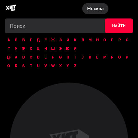
Москва
НАЙТИ
А
Б
В
Г
Д
Е
Ж
З
И
К
Л
М
Н
О
П
Р
С
Т
У
Ф
Х
Ц
Ч
Ш
Э
Ю
Я
@
A
B
C
D
E
F
G
H
I
J
K
L
M
N
O
P
Q
R
S
T
U
V
W
X
Y
Z