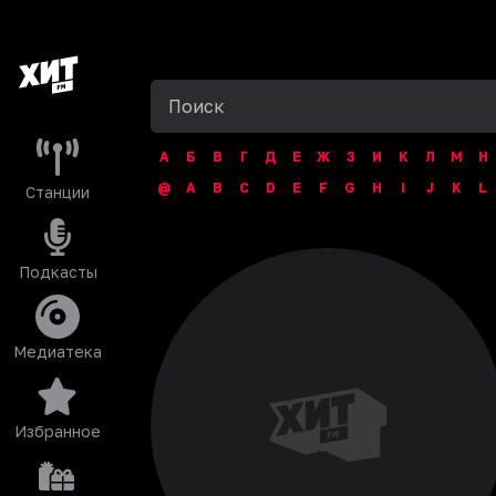
А
Б
В
Г
Д
Е
Ж
З
И
К
Л
М
Н
@
A
B
C
D
E
F
G
H
I
J
K
L
Станции
Подкасты
Медиатека
Избранное