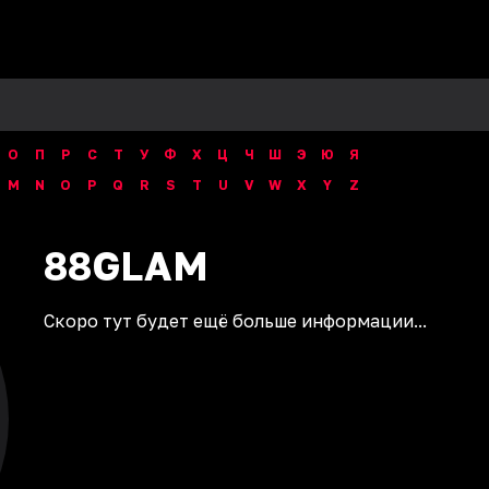
О
П
Р
С
Т
У
Ф
Х
Ц
Ч
Ш
Э
Ю
Я
M
N
O
P
Q
R
S
T
U
V
W
X
Y
Z
88GLAM
Скоро тут будет ещё больше информации...