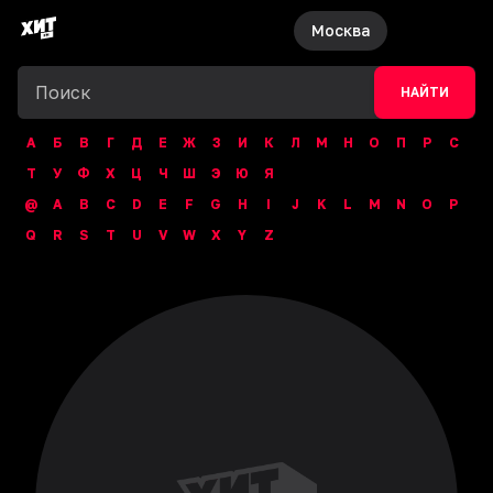
Москва
НАЙТИ
А
Б
В
Г
Д
Е
Ж
З
И
К
Л
М
Н
О
П
Р
С
Т
У
Ф
Х
Ц
Ч
Ш
Э
Ю
Я
@
A
B
C
D
E
F
G
H
I
J
K
L
M
N
O
P
Q
R
S
T
U
V
W
X
Y
Z