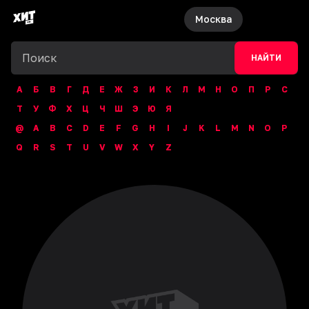
Москва
НАЙТИ
А
Б
В
Г
Д
Е
Ж
З
И
К
Л
М
Н
О
П
Р
С
Т
У
Ф
Х
Ц
Ч
Ш
Э
Ю
Я
@
A
B
C
D
E
F
G
H
I
J
K
L
M
N
O
P
Q
R
S
T
U
V
W
X
Y
Z