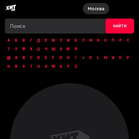
Москва
НАЙТИ
А
Б
В
Г
Д
Е
Ж
З
И
К
Л
М
Н
О
П
Р
С
Т
У
Ф
Х
Ц
Ч
Ш
Э
Ю
Я
@
A
B
C
D
E
F
G
H
I
J
K
L
M
N
O
P
Q
R
S
T
U
V
W
X
Y
Z