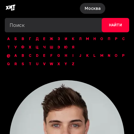
Москва
НАЙТИ
А
Б
В
Г
Д
Е
Ж
З
И
К
Л
М
Н
О
П
Р
С
Т
У
Ф
Х
Ц
Ч
Ш
Э
Ю
Я
@
A
B
C
D
E
F
G
H
I
J
K
L
M
N
O
P
Q
R
S
T
U
V
W
X
Y
Z