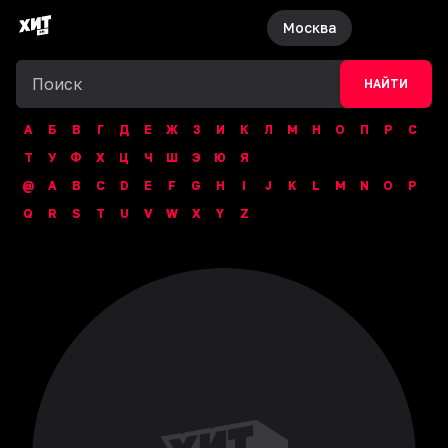
Москва
НАЙТИ
А
Б
В
Г
Д
Е
Ж
З
И
К
Л
М
Н
О
П
Р
С
Т
У
Ф
Х
Ц
Ч
Ш
Э
Ю
Я
@
A
B
C
D
E
F
G
H
I
J
K
L
M
N
O
P
Q
R
S
T
U
V
W
X
Y
Z