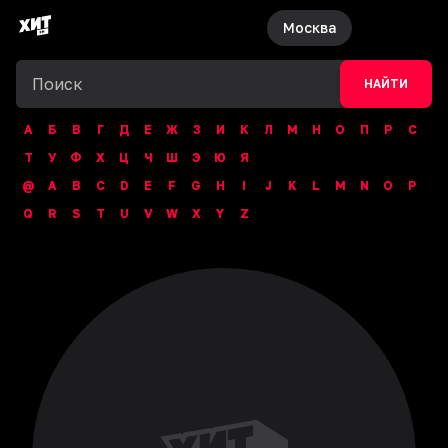
Москва
НАЙТИ
А
Б
В
Г
Д
Е
Ж
З
И
К
Л
М
Н
О
П
Р
С
Т
У
Ф
Х
Ц
Ч
Ш
Э
Ю
Я
@
A
B
C
D
E
F
G
H
I
J
K
L
M
N
O
P
Q
R
S
T
U
V
W
X
Y
Z