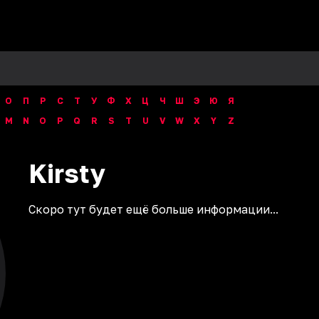
О
П
Р
С
Т
У
Ф
Х
Ц
Ч
Ш
Э
Ю
Я
M
N
O
P
Q
R
S
T
U
V
W
X
Y
Z
Kirsty
Скоро тут будет ещё больше информации...