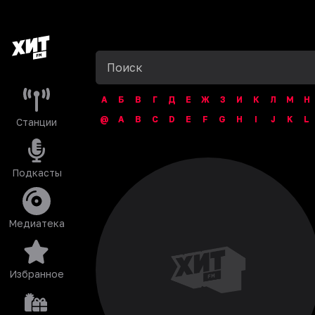
А
Б
В
Г
Д
Е
Ж
З
И
К
Л
М
Н
@
A
B
C
D
E
F
G
H
I
J
K
L
Станции
Подкасты
Медиатека
Избранное