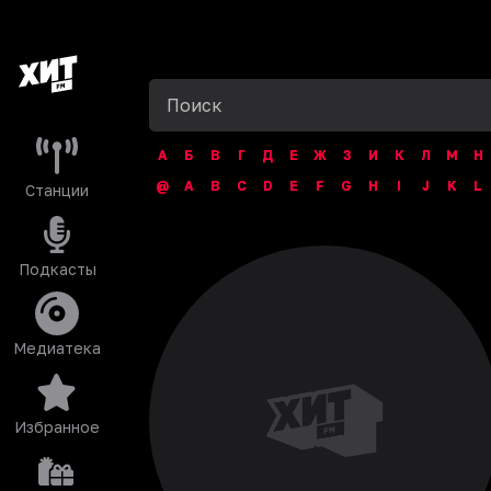
А
Б
В
Г
Д
Е
Ж
З
И
К
Л
М
Н
@
A
B
C
D
E
F
G
H
I
J
K
L
Станции
Подкасты
Медиатека
Избранное