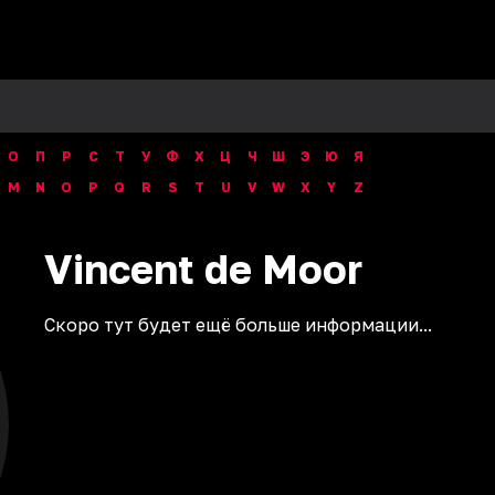
О
П
Р
С
Т
У
Ф
Х
Ц
Ч
Ш
Э
Ю
Я
M
N
O
P
Q
R
S
T
U
V
W
X
Y
Z
Vincent de Moor
Скоро тут будет ещё больше информации...