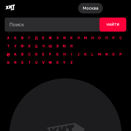
Москва
НАЙТИ
А
Б
В
Г
Д
Е
Ж
З
И
К
Л
М
Н
О
П
Р
С
Т
У
Ф
Х
Ц
Ч
Ш
Э
Ю
Я
@
A
B
C
D
E
F
G
H
I
J
K
L
M
N
O
P
Q
R
S
T
U
V
W
X
Y
Z