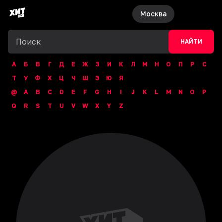
Москва
НАЙТИ
А
Б
В
Г
Д
Е
Ж
З
И
К
Л
М
Н
О
П
Р
С
Т
У
Ф
Х
Ц
Ч
Ш
Э
Ю
Я
@
A
B
C
D
E
F
G
H
I
J
K
L
M
N
O
P
Q
R
S
T
U
V
W
X
Y
Z