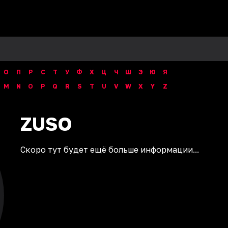
О
П
Р
С
Т
У
Ф
Х
Ц
Ч
Ш
Э
Ю
Я
M
N
O
P
Q
R
S
T
U
V
W
X
Y
Z
ZUSO
Скоро тут будет ещё больше информации...