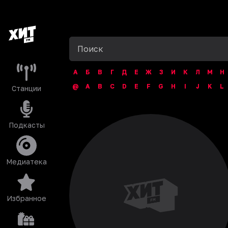
А
Б
В
Г
Д
Е
Ж
З
И
К
Л
М
Н
@
A
B
C
D
E
F
G
H
I
J
K
L
Станции
Подкасты
Медиатека
Избранное